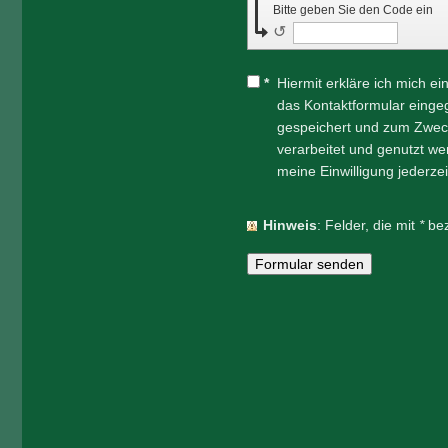
Bitte geben Sie den Code ein
↺
*
Hiermit erkläre ich mich e
das Kontaktformular einge
gespeichert und zum Zwec
verarbeitet und genutzt wer
meine Einwilligung jederze
Hinweis
: Felder, die mit
*
bez