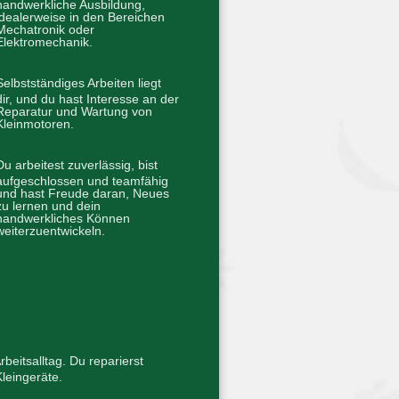
handwerkliche Ausbildung,
idealerweise in den Bereichen
Mechatronik oder
Elektromechanik.
Selbstständiges Arbeiten liegt
dir, und du hast Interesse an der
Reparatur und Wartung von
Kleinmotoren.
Du arbeitest zuverlässig, bist
aufgeschlossen und teamfähig
und hast Freude daran, Neues
zu lernen und dein
handwerkliches Können
weiterzuentwickeln.
eitsalltag. Du reparierst
leingeräte.